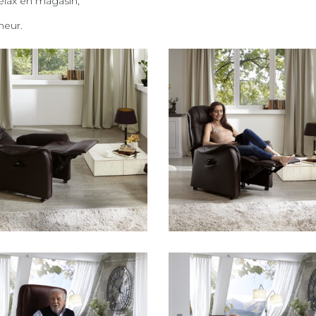
elax en magasin,
heur.