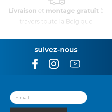
Livraison
et
montage gratuit
à
travers toute la Belgique
suivez-nous