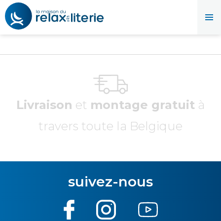
Livraison
et
montage gratuit
à
travers toute la Belgique
suivez-nous