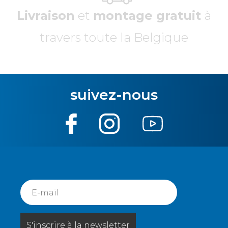
Livraison
et
montage gratuit
à
travers toute la Belgique
suivez-nous