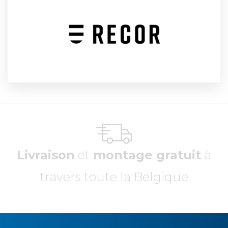
Livraison
et
montage gratuit
à
travers toute la Belgique